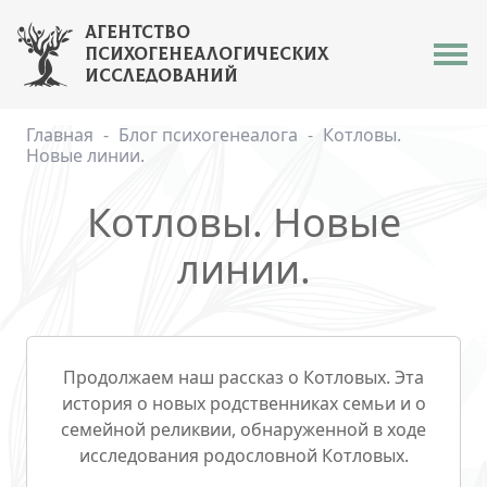
Блог психогенеалога
АГЕНТСТВО
АГЕНТСТВО
ПСИХОГЕНЕАЛОГИЧЕСКИХ
ПСИХОГЕНЕАЛОГИЧЕСКИХ
ИССЛЕДОВАНИЙ
ИССЛЕДОВАНИЙ
Контакты
Главная
Блог психогенеалога
Котловы.
Новые линии.
+7(925)102-03-33
Котловы. Новые
info@psy-gen.ru
линии.
Продолжаем наш рассказ о Котловых. Эта
история о новых родственниках семьи и о
семейной реликвии, обнаруженной в ходе
исследования родословной Котловых.